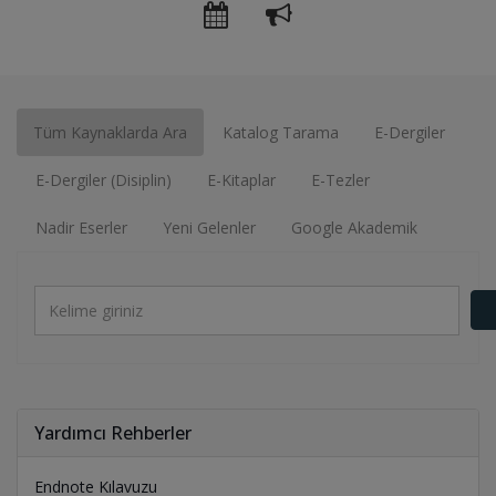
Complete Anatomy Kullanıcı Eğitimi Duyurusu
2026 Lisansüstü Bilgi Okur Yazarlığı Eğitimi Takvimi
Bilgi Okur-Yazarlığı Eğitimleri
Tüm Kaynaklarda Ara
Katalog Tarama
E-Dergiler
Deneme erişimine açılan veritabanlarına erişmek için
tıklayınız
E-Dergiler (Disiplin)
E-Kitaplar
E-Tezler
Turnitin Belge Yükleme Değişikliği
Nadir Eserler
Yeni Gelenler
Google Akademik
Yardımcı Rehberler
Endnote Kılavuzu