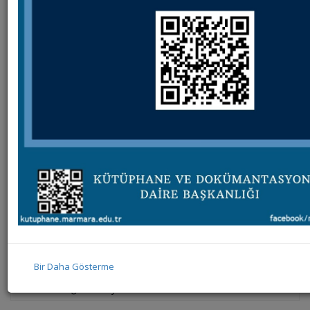
Kütüphanemiz 2022 Yılı Mekanda Erişim Turuncu
Bayrak Ödüllüdür.
Scinito Veritabanı Eğitimi
Cambridge University Press Oku & Yayımla Eğitimleri
62. Kütüphane Haftası Etkinlikleri
Web of Science - InCites - ProQuest Veri Tabanları
Eğitimi Duyurusu
STATdx Kullanıcı Eğitimi
Springer Açık Erişim - Ulakbim Seminerleri
Scopus Eğitimleri
Bir Daha Gösterme
Clinical Key - UpToDate - UpToDate Lexidrug Veri
Tabanları Eğitimi Duyurusu