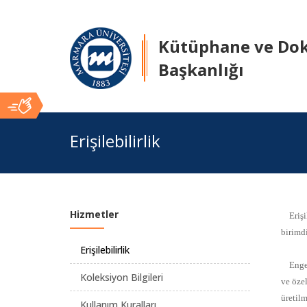
Kütüphane ve Do
Başkanlığı
Ana
Erişilebilirlik
İçerik
Hizmetler
Erişile
birimd
Erişilebilirlik
Enge
Koleksiyon Bilgileri
ve özel
üretilm
Kullanım Kuralları