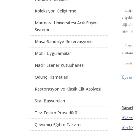
Koleksiyon Geliştirme
Erişil
erişebi
Marmara Üniversitesi Açık Erişim
dijital
Sistemi
sürdür
Masa-Sandalye Rezervasyonu
Erişile
Mobil Uygulamalar
kullanı
Sesli 
Nadir Eserler Kütüphanesi
Ödünç Hizmetleri
Üye ot
Restorasyon ve Klasik Cilt Atölyesi
Staj Başvuruları
Yararl
Tez Teslim Prosedürü
Akdeni
Çevrimiçi Eğitim Takvimi
Altı N