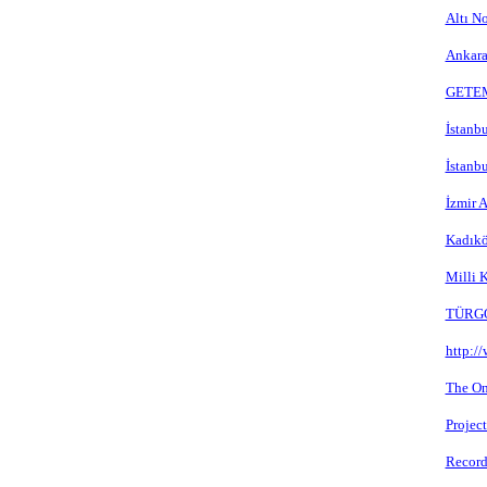
Altı N
Ankara
GETEM 
İstanbu
İstanb
İzmir 
Kadıkö
Milli 
TÜRGÖK
http:/
The On
Projec
Record