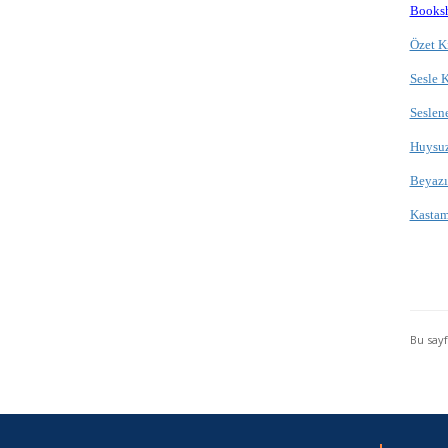
Books
Özet K
Sesle 
Seslen
Huysuz
Beyazı
Kastam
Bu say