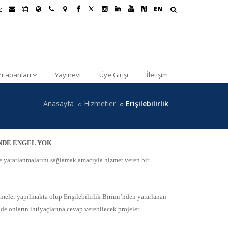
EN
ritabanları
Yayınevi
Üye Girişi
İletişim
Anasayfa
Hizmetler
Erişilebilirlik
ÜNDE ENGEL YOK
de yararlanmalarını sağlamak amacıyla hizmet veren bir
meler yapılmakta olup Erişilebilirlik Birimi’nden yararlanan
de onların ihtiyaçlarına cevap verebilecek projeler