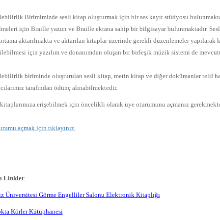
ebilirlik Birimimizde sesli kitap oluşturmak için bir ses kayıt stüdyosu bulunmakt
lmeleri için Braille yazıcı ve Braille ekrana sahip bir bilgisayar bulunmaktadır. Se
 ortama aktarılmakta ve aktarılan kitaplar üzerinde gerekli düzenlemeler yapılarak
ülebilmesi için yazılım ve donanımdan oluşan bir birleşik müzik sistemi de mevcutt
bilirlik biriminde oluşturulan sesli kitap, metin kitap ve diğer dokümanlar telif h
cılarımız tarafından ödünç alınabilmektedir.
kitaplarımıza erişebilmek için öncelikli olarak üye oturumunu açmanız gerekmekte
urumu açmak için tıklayınız.
ı Linkler
z Üniversitesi Görme Engelliler Salonu Elektronik Kitaplığı
okta Körler Kütüphanesi