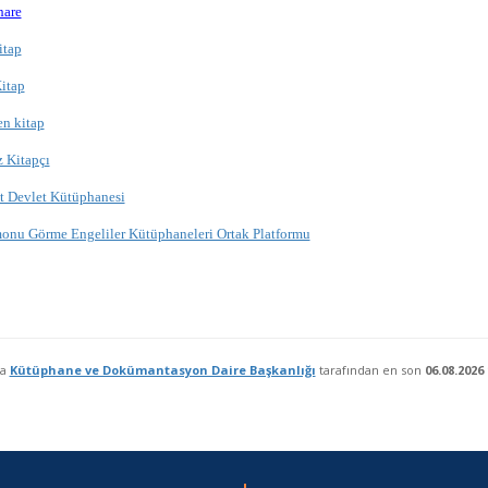
hare
itap
Kitap
en kitap
 Kitapçı
t Devlet Kütüphanesi
onu Görme Engeliler Kütüphaneleri Ortak Platformu
fa
Kütüphane ve Dokümantasyon Daire Başkanlığı
tarafından en son
06.08.2026 