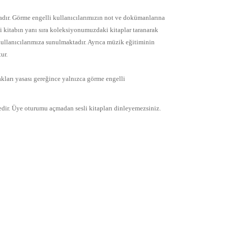
adır. Görme engelli kullanıcılarımızın not ve dokümanlarına
sli kitabın yanı sıra koleksiyonumuzdaki kitaplar taranarak
 kullanıcılarımıza sunulmaktadır. Ayrıca müzik eğitiminin
ur.
akları yasası gereğince yalnızca görme engelli
dir. Üye oturumu açmadan sesli kitapları dinleyemezsiniz.