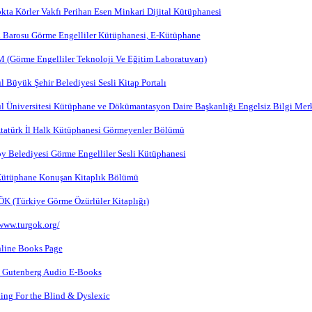
okta Körler Vakfı Perihan Esen Minkari Dijital Kütüphanesi
 Barosu Görme Engelliler Kütüphanesi, E-Kütüphane
(Görme Engelliler Teknoloji Ve Eğitim Laboratuvarı)
l Büyük Şehir Belediyesi Sesli Kitap Portalı
ul Üniversitesi Kütüphane ve Dökümantasyon Daire Başkanlığı Engelsiz Bilgi Mer
Atatürk İl Halk Kütüphanesi Görmeyenler Bölümü
y Belediyesi Görme Engelliler Sesli Kütüphanesi
Kütüphane Konuşan Kitaplık Bölümü
 (Türkiye Görme Özürlüler Kitaplığı)
/www.turgok.org/
line Books Page
t Gutenberg Audio E-Books
ing For the Blind & Dyslexic