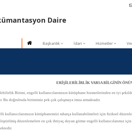
kümantasyon Daire
Başkanlık
İdari
Hizmetler
Ve
ERİŞİLEBİLİRLİK VARSA BİLGİNİN ÖN
bilirlik Birimi, engelli kullanıcılarımızın kütüphane hizmetlerinden en iyi şekil
ir. Bu doğrultuda birimimiz pek çok çalışmaya imza atmaktadır.
lli kullanıcılarımızın kütüphanemizi rahatça kullanabilmeleri için fiziksel düzenle
leştirilmiş düzenlemelere en çok ihtiyaç duyan görme engelli kullanıcılarımız için 
ektedir.