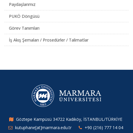
Paydaşlarımız
PUKÖ Döngüsü
Görev Tanımları
İş Akış Şemaları / Prosedürler / Talimatlar
Göztepe Kampüsü 34722 Kadıköy, İSTANBUL/TÜRKİYE
kutuphane[at]marmara.edu.tr
+90 (216) 777 14 04