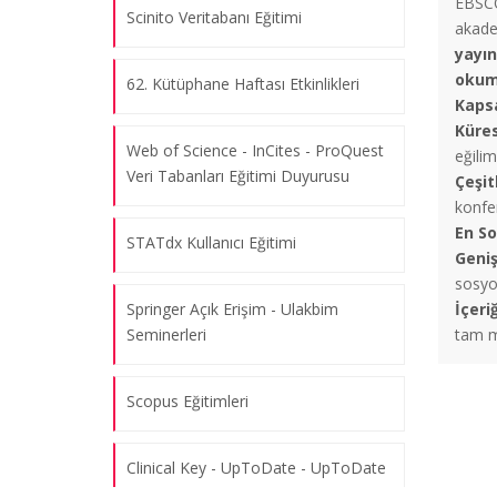
EBSCO
Scinito Veritabanı Eğitimi
akade
Turnitin Eğitimi
yayı
07.08.2026
oku
62. Kütüphane Haftası Etkinlikleri
Kaps
Küres
"Web of Science” Çevrim içi Eğitimleri
Web of Science - InCites - ProQuest
eğilim
07.08.2026
Veri Tabanları Eğitimi Duyurusu
Çeşit
konfer
En So
STATdx Kullanıcı Eğitimi
Bilgi Okur-Yazarlığı Eğitimleri
Geniş
07.08.2026
sosyol
Springer Açık Erişim - Ulakbim
İçeri
Seminerleri
tam m
Elsevier Clinical Key ve UpToDate
Eğitimi
Scopus Eğitimleri
07.08.2026
Clinical Key - UpToDate - UpToDate
Lexidrug Veri Tabanları Eğitimi