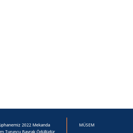
üphanemiz 2022 Mekanda
MÜSEM
şim Turuncu Bayrak Ödüllüdür