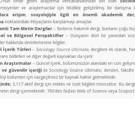
’nun önde gelen araştırma veritabanlarından biri olan
Sociol
misyenler ve araştırmacılar için titizlikle geliştirilmiş bir danışma
nlara erişim
,
sosyolojiyle ilgili en önemli akademik de
ma
noktasındaki ihtiyaçlarını karşılamayı amaçlar.
amlı Tam Metin Dergiler
– Binlerce hakemli dergi, bunların çoğu büy
el ve Bölgesel Perspektifler
– Dünyanın dört bir yanından sosya
ler hakkında derinlemesine bilgiler.
li İçerik Türleri
–
Sociology Source Ultimate
, dergilere ek olarak, 
ans bildirileri ve diğer değerli kaynakları da içerir.
n Araştırmalar
– Güncel içerik, bölümünüzün alandaki en son gelişm
 ve güvenilir içeriği
ile Sociology Source Ultimate, dersleri, fakülte
oji bölümleri için vazgeçilmez bir kaynak haline gelmektedir.
ğinde;
3,117 aktif dergi için indeks ve özet bilgileri mevcuttur. Bu dergi
etin dergi içermektedir. 700’den fazlası Web of Science veya Scopus’